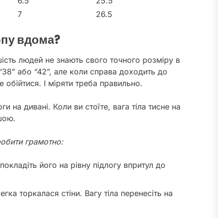
6.5
25.5
7
26.5
опу вдома?
ість людей не знають свого точного розміру в
“38” або “42”, але коли справа доходить до
е обійтися. І міряти треба правильно.
и на дивані. Коли ви стоїте, вага тіла тисне на
шою.
робити грамотно:
покладіть його на рівну підлогу впритул до
егка торкалася стіни. Вагу тіла перенесіть на