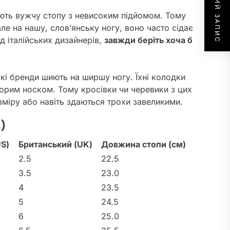
НАСТУПНИЙ ЗАПИС
мають вужчу стопу з невисоким підйомом. Тому
але на нашу, слов’янську ногу, воно часто сідає
д італійських дизайнерів,
завжди беріть хоча б
ькі бренди шиють на ширшу ногу. Їхні колодки
торим носком. Тому кросівки чи черевики з цих
зміру або навіть здаються трохи завеликими.
а)
S)
Британський (UK)
Довжина стопи (см)
2.5
22.5
3.5
23.0
4
23.5
5
24.5
6
25.0