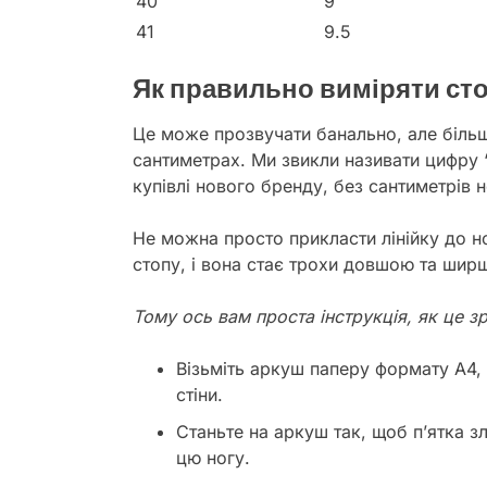
40
9
41
9.5
Як правильно виміряти ст
Це може прозвучати банально, але більш
сантиметрах. Ми звикли називати цифру 
купівлі нового бренду, без сантиметрів н
Не можна просто прикласти лінійку до ног
стопу, і вона стає трохи довшою та шир
Тому ось вам проста інструкція, як це з
Візьміть аркуш паперу формату А4, 
стіни.
Станьте на аркуш так, щоб п’ятка зл
цю ногу.