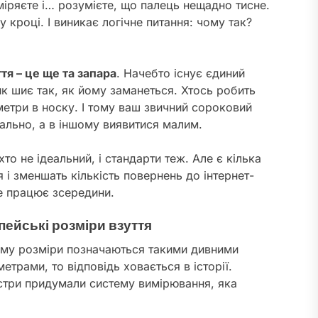
міряєте і… розумієте, що палець нещадно тисне.
 кроці. І виникає логічне питання: чому так?
тя – це ще та запара
. Начебто існує єдиний
ик шиє так, як йому заманеться. Хтось робить
метри в носку. І тому ваш звичний сороковий
еально, а в іншому виявитися малим.
о не ідеальний, і стандарти теж. Але є кілька
 і зменшать кількість повернень до інтернет-
це працює зсередини.
опейські розміри взуття
ому розміри позначаються такими дивними
етрами, то відповідь ховається в історії.
йстри придумали систему вимірювання, яка