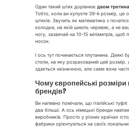
Один такий штих дорівнює
двом третин
Тобто, коли ви купуєте 39-й розмір, це
штихів. Звучить як математика з початк
колодки, на якій шиють черевик, а не в
ногу, зазвичай на 10-15 міліметрів, щоб
носок.
І ось тут починається плутанина. Деякі 
стопи, на яку розрахований цей розмір. А
здається незначною, але саме вона часто
Чому європейські розміри 
брендів?
Ви напевно помічали, що італійські туфлі
два більші. А ось німецькі бренди навпак
виробників. Просто у різних країнах іст
фабрики орієнтуються на своїх локальни