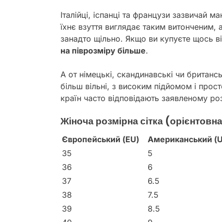
Італійці, іспанці та французи зазвичай 
їхнє взуття виглядає таким витонченим, 
занадто щільно. Якщо ви купуєте щось ві
на піврозміру більше
.
А от німецькі, скандинавські чи британс
більш вільні, з високим підйомом і прос
країн часто відповідають заявленому ро
Жіноча розмірна сітка (орієнтовн
Європейський (EU)
Американський (U
35
5
36
6
37
6.5
38
7.5
39
8.5