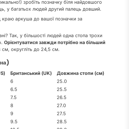
тикально!) зробіть позначку біля найдовшого
ць, у багатьох людей другий палець довший.
ід краю аркуша до вашої позначки за
ні? Так, у більшості людей одна стопа трохи
о.
Орієнтуватися завжди потрібно на більший
 см, округліть до 24,5 см.
вна)
S)
Британський (UK)
Довжина стопи (см)
6
25.0
6.5
25.5
7.5
26.5
8
27.0
9
27.5
9.5
28.5