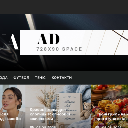
UA
ОДА
ФУТБОЛ
ТЕНІС
КОНТАКТИ
я
 зі
Овочі гриль на мангалі: як
Чи можна робит
приготувати ідеально
суботу: що каже
05.08.2026
05.08.2026