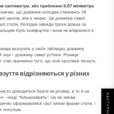
ам сантиметра
,
або приблизно 6,67 міліметра
.
 означає, що довжина колодки становить 39
ової школи, але є нюанс. Це довжина самої
ашої стопи. Колодка завжди трохи довша за
 пальцям було комфортно і вони не впиралися в
бренди вказують у своїх таблицях довжину
 інші – довжину самої устілки. Різниця
 стає причиною того, що нові кросівки тиснуть.
взуття відрізняються у різних
 часто доводиться брати на розмір, а то й на
и – іноді “більшомірять”. Це не змова
орично сформувалися свої типові форми стопи, і
х покупців.