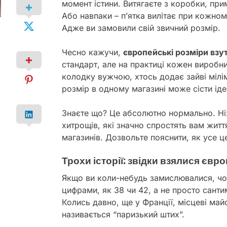
момент істини. Витягаєте з коробки, при
Або навпаки – п’ятка вилітає при кожному
Адже ви замовили свій звичний розмір.
Чесно кажучи,
європейські розміри взут
стандарт, але на практиці кожен виробн
колодку вужчою, хтось додає зайві мілі
розмір в одному магазині може сісти ід
Знаєте що? Це абсолютно нормально. Ніхт
хитрощів, які значно спростять вам життя
магазинів. Дозвольте пояснити, як усе 
Трохи історії: звідки взялися євр
Якщо ви коли-небудь замислювалися, ч
цифрами, як 38 чи 42, а не просто сантим
Колись давно, ще у Франції, місцеві ма
називається “паризький штих”.