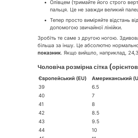
Олівцем (тримайте його строго вер
пальця. Це не завжди великий пале
Тепер просто виміряйте відстань в
допомогою звичайної лінійки.
Зробіть те саме з другою ногою. Здивова
більша за іншу. Це абсолютно нормальн
показник
. Якщо вийшло, наприклад, 24,3
Чоловіча розмірна сітка (орієнто
Європейський (EU)
Американський (U
39
6.5
40
7
41
8
42
8.5
43
9.5
44
10