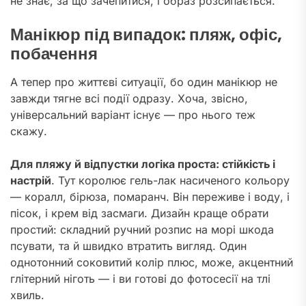
не знає, за що зачепитися, і образ розсипається.
Манікюр під випадок: пляж, офіс,
побачення
А тепер про життєві ситуації, бо один манікюр не
завжди тягне всі події одразу. Хоча, звісно,
універсальний варіант існує — про нього теж
скажу.
Для пляжу й відпустки логіка проста: стійкість і
настрій
. Тут королює гель-лак насиченого кольору
— коралл, бірюза, помаранч. Він переживе і воду, і
пісок, і крем від засмаги. Дизайн краще обрати
простий: складний ручний розпис на морі шкода
псувати, та й швидко втратить вигляд. Один
однотонний соковитий колір плюс, може, акцентний
глітерний ніготь — і ви готові до фотосесії на тлі
хвиль.