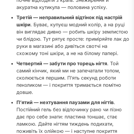
акуратна кутикула — половина успіху.
Третій — неправильний відтінок під настрій
шкіри
. Буває, купуєш модний колір, а на руці
він виглядає дивно — робить шкіру землистою
чи блідою. Тут рятує просте: приміряйте лак до
руки в магазині або дивіться свотчі на
схожому тоні шкіри, а не на білому папері.
Четвертий — забути про торець нігтя
. Той
самий кінчик, який ми не запечатали топом,
сколюється першим. П’ять секунд роботи
пензликом — і покриття тримається помітно
довше.
П’ятий — нехтування паузами для нігтів
.
Постійний гель без відпочинку рано чи пізно
дає про себе знати: пластина тоншає, стає
ламкою. Дайте нігтям тиждень подихати,
поживіть їх олійкою — і наступне покриття