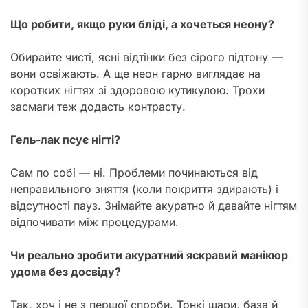
Що робити, якщо руки бліді, а хочеться неону?
Обирайте чисті, ясні відтінки без сірого підтону —
вони освіжають. А ще неон гарно виглядає на
коротких нігтях зі здоровою кутикулою. Трохи
засмаги теж додасть контрасту.
Гель-лак псує нігті?
Сам по собі — ні. Проблеми починаються від
неправильного зняття (коли покриття здирають) і
відсутності пауз. Знімайте акуратно й давайте нігтям
відпочивати між процедурами.
Чи реально зробити акуратний яскравий манікюр
удома без досвіду?
Так, хоч і не з першої спроби. Тонкі шари, база й