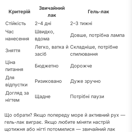
Звичайний
Критерій
Гель-лак
лак
Стійкість
2–4 дні
2–3 тижні
Час
Швидко,
Довше, потрібна лампа
нанесення
вдома
Легко, ватка й
Складніше, потрібне
Зняття
засіб
спилювання
Ціна
Бюджетно
Дорожче
питання
Для
Ризиковано
Дуже зручно
відпустки
Догляд за
Щадне
Потрібні паузи
нігтем
Що обрати? Якщо попереду море й активний рух —
гель-лак виграє. Якщо любите міняти настрій
щотижня або нігті потомилися — звичайний лак