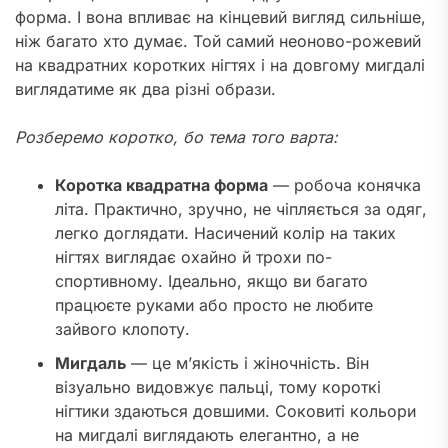
форма. І вона впливає на кінцевий вигляд сильніше,
ніж багато хто думає. Той самий неоново-рожевий
на квадратних коротких нігтях і на довгому мигдалі
виглядатиме як два різні образи.
Розберемо коротко, бо тема того варта:
Коротка квадратна форма
— робоча конячка
літа. Практично, зручно, не чіпляється за одяг,
легко доглядати. Насичений колір на таких
нігтях виглядає охайно й трохи по-
спортивному. Ідеально, якщо ви багато
працюєте руками або просто не любите
зайвого клопоту.
Мигдаль
— це м’якість і жіночність. Він
візуально видовжує пальці, тому короткі
нігтики здаються довшими. Соковиті кольори
на мигдалі виглядають елегантно, а не