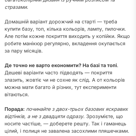
стразами.
Домашній варіант дорожчий на старті — треба
купити базу, топ, кілька кольорів, лампу, пилочки.
Але потім кожне покриття виходить у копійки. Якщо
робите манікюр регулярно, вкладення окупається
за пару місяців.
Де точно не варто економити? На базі та топі
.
Дешеві варіанти часто підводять — покриття
злазить, жовтіє чи не сохне як слід. А от кольорів
можна мати багато й різних, тут експерименти
вітаються.
Порада:
починайте з двох-трьох базових яскравих
відтінків, а не з двадцяти одразу
. Зрозумієте, що
носите частіше, — доберете решту. Так і гаманець
цілий, і полиця не завалена засохлими пляшечками.