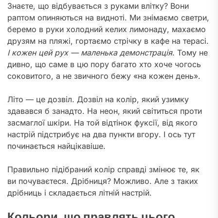
Знаєте, що відбувається з руками влітку? Вони
раптом опиняються на видноті. Ми знімаємо светри,
беремо в руки холодний келих лимонаду, махаємо
друзям на пляжі, гортаємо стрічку в кафе на терасі.
І кожен цей рух — маленька демонстрація
. Тому не
дивно, що саме в цю пору багато хто хоче чогось
соковитого, а не звичного бежу «на кожен день».
Літо — це дозвіл. Дозвіл на колір, який узимку
здавався б занадто. На неон, який світиться проти
засмаглої шкіри. На той відтінок фуксії, від якого
настрій підстрибує на два пункти вгору. І ось тут
починається найцікавіше.
Правильно підібраний колір справді змінює те, як
ви почуваєтеся. Дрібниця? Можливо. Але з таких
дрібниць і складається літній настрій.
Кольори, що правлять цього