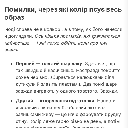
Помилки, через які колір псує весь
образ
Іноді справа не в кольорі, а в тому, як його нанесли
й доглядали.
Ось кілька промахів, які трапляються
найчастіше — і які легко обійти, коли про них
знаєш:
Перший — товстий шар лаку
. Здається, що
так швидше й насиченіше. Насправді покриття
сохне нерівно, збирається калюжками біля
кутикули й злазить пластами. Два тонкі шари
завжди виграють у одного товстого. Завжди.
Другий — ігнорування підготовки
. Нанести
яскравий лак на необроблений ніготь із
залишками жиру — це наче фарбувати брудну
стіну. Колір ляже гарно рівно на день, а потім
почне відходити з країв. Знежирення й