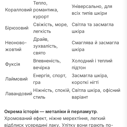
Тепло,
Універсально, для
Коралловий
романтика,
всіх типів шкіри
курорт
Свіжість, море,
Світла та засмагла
Бірюзовий
легкість
шкіра
Драйв,
Неоново-
Смаглява й засмагла
зухвалість,
жовтий
шкіра
свято
Впевненість,
Холодний і теплий
Фуксія
вечірка
підтон
Енергія, спорт,
Засмагла шкіра,
Лаймовий
гра
короткі нігті
Ніжність, спокій,
Світла шкіра, офісний
Лавандовий
стиль
варіант
Окрема історія — металіки й перламутр
.
Хромований ефект, ніжне мерехтіння, легкий
відблиск усередині лаку. Улітку вони грають по-