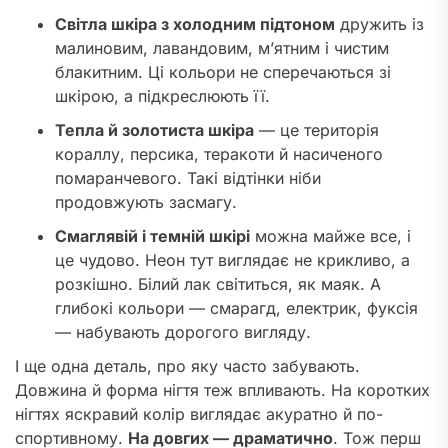
Світла шкіра з холодним підтоном
дружить із
малиновим, лавандовим, м’ятним і чистим
блакитним. Ці кольори не сперечаються зі
шкірою, а підкреслюють її.
Тепла й золотиста шкіра
— це територія
кораллу, персика, теракоти й насиченого
помаранчевого. Такі відтінки ніби
продовжують засмагу.
Смаглявій і темній шкірі
можна майже все, і
це чудово. Неон тут виглядає не крикливо, а
розкішно. Білий лак світиться, як маяк. А
глибокі кольори — смарагд, електрик, фуксія
— набувають дорогого вигляду.
І ще одна деталь, про яку часто забувають.
Довжина й форма нігтя теж впливають. На коротких
нігтях яскравий колір виглядає акуратно й по-
спортивному.
На довгих — драматично
. Тож перш