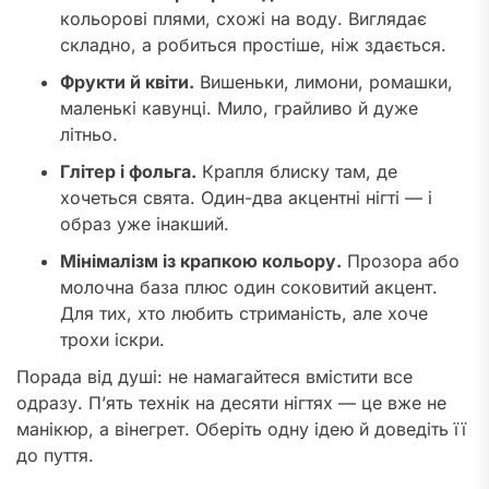
кольорові плями, схожі на воду. Виглядає
складно, а робиться простіше, ніж здається.
Фрукти й квіти.
Вишеньки, лимони, ромашки,
маленькі кавунці. Мило, грайливо й дуже
літньо.
Глітер і фольга.
Крапля блиску там, де
хочеться свята. Один-два акцентні нігті — і
образ уже інакший.
Мінімалізм із крапкою кольору.
Прозора або
молочна база плюс один соковитий акцент.
Для тих, хто любить стриманість, але хоче
трохи іскри.
Порада від душі: не намагайтеся вмістити все
одразу. П’ять технік на десяти нігтях — це вже не
манікюр, а вінегрет. Оберіть одну ідею й доведіть її
до пуття.