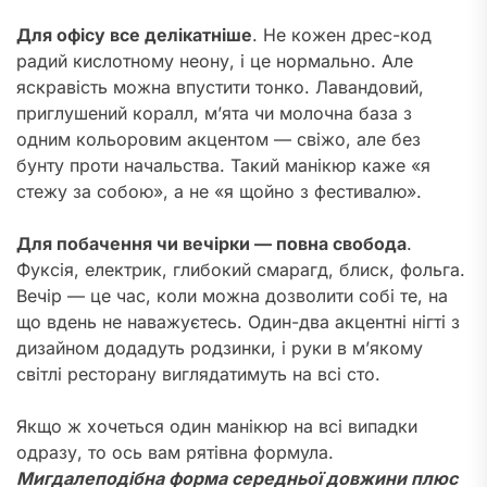
Для офісу все делікатніше
. Не кожен дрес-код
радий кислотному неону, і це нормально. Але
яскравість можна впустити тонко. Лавандовий,
приглушений коралл, м’ята чи молочна база з
одним кольоровим акцентом — свіжо, але без
бунту проти начальства. Такий манікюр каже «я
стежу за собою», а не «я щойно з фестивалю».
Для побачення чи вечірки — повна свобода
.
Фуксія, електрик, глибокий смарагд, блиск, фольга.
Вечір — це час, коли можна дозволити собі те, на
що вдень не наважуєтесь. Один-два акцентні нігті з
дизайном додадуть родзинки, і руки в м’якому
світлі ресторану виглядатимуть на всі сто.
Якщо ж хочеться один манікюр на всі випадки
одразу, то ось вам рятівна формула.
Мигдалеподібна форма середньої довжини плюс