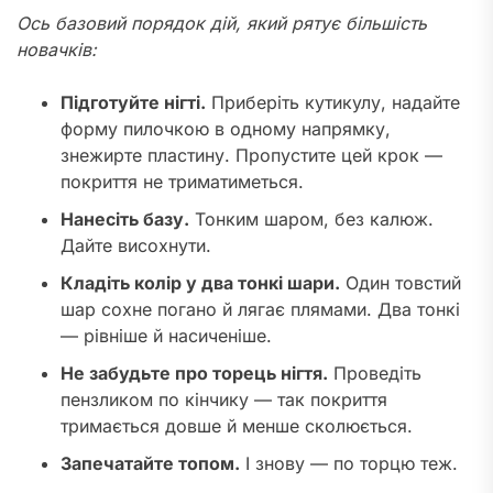
Ось базовий порядок дій, який рятує більшість
новачків:
Підготуйте нігті.
Приберіть кутикулу, надайте
форму пилочкою в одному напрямку,
знежирте пластину. Пропустите цей крок —
покриття не триматиметься.
Нанесіть базу.
Тонким шаром, без калюж.
Дайте висохнути.
Кладіть колір у два тонкі шари.
Один товстий
шар сохне погано й лягає плямами. Два тонкі
— рівніше й насиченіше.
Не забудьте про торець нігтя.
Проведіть
пензликом по кінчику — так покриття
тримається довше й менше сколюється.
Запечатайте топом.
І знову — по торцю теж.