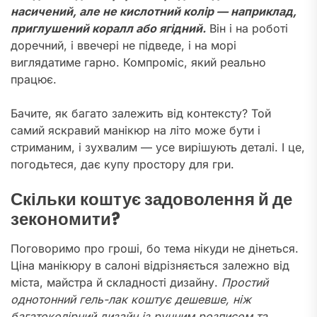
насичений, але не кислотний колір — наприклад,
приглушений коралл або ягідний.
Він і на роботі
доречний, і ввечері не підведе, і на морі
виглядатиме гарно. Компроміс, який реально
працює.
Бачите, як багато залежить від контексту? Той
самий яскравий манікюр на літо може бути і
стриманим, і зухвалим — усе вирішують деталі. І це,
погодьтеся, дає купу простору для гри.
Скільки коштує задоволення й де
зекономити?
Поговоримо про гроші, бо тема нікуди не дінеться.
Ціна манікюру в салоні відрізняється залежно від
міста, майстра й складності дизайну.
Простий
однотонний гель-лак коштує дешевше, ніж
багатоколірний дизайн із ручним розписом та