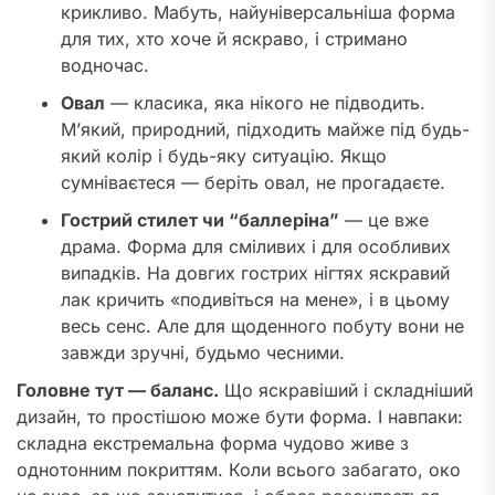
крикливо. Мабуть, найуніверсальніша форма
для тих, хто хоче й яскраво, і стримано
водночас.
Овал
— класика, яка нікого не підводить.
М’який, природний, підходить майже під будь-
який колір і будь-яку ситуацію. Якщо
сумніваєтеся — беріть овал, не прогадаєте.
Гострий стилет чи “баллеріна”
— це вже
драма. Форма для сміливих і для особливих
випадків. На довгих гострих нігтях яскравий
лак кричить «подивіться на мене», і в цьому
весь сенс. Але для щоденного побуту вони не
завжди зручні, будьмо чесними.
Головне тут — баланс.
Що яскравіший і складніший
дизайн, то простішою може бути форма. І навпаки:
складна екстремальна форма чудово живе з
однотонним покриттям. Коли всього забагато, око