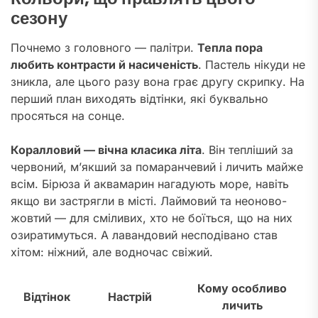
сезону
Почнемо з головного — палітри.
Тепла пора
любить контрасти й насиченість
. Пастель нікуди не
зникла, але цього разу вона грає другу скрипку. На
перший план виходять відтінки, які буквально
просяться на сонце.
Коралловий — вічна класика літа
. Він тепліший за
червоний, м’якший за помаранчевий і личить майже
всім. Бірюза й аквамарин нагадують море, навіть
якщо ви застрягли в місті. Лаймовий та неоново-
жовтий — для сміливих, хто не боїться, що на них
озиратимуться. А лавандовий несподівано став
хітом: ніжний, але водночас свіжий.
Кому особливо
Відтінок
Настрій
личить