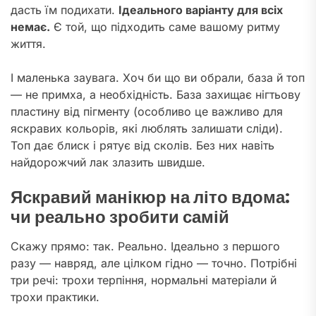
дасть їм подихати.
Ідеального варіанту для всіх
немає.
Є той, що підходить саме вашому ритму
життя.
І маленька заувага. Хоч би що ви обрали, база й топ
— не примха, а необхідність. База захищає нігтьову
пластину від пігменту (особливо це важливо для
яскравих кольорів, які люблять залишати сліди).
Топ дає блиск і рятує від сколів. Без них навіть
найдорожчий лак злазить швидше.
Яскравий манікюр на літо вдома:
чи реально зробити самій
Скажу прямо: так. Реально. Ідеально з першого
разу — навряд, але цілком гідно — точно. Потрібні
три речі: трохи терпіння, нормальні матеріали й
трохи практики.