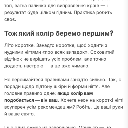
топ, ватна паличка для виправлення країв — і
результат буде цілком гідним. Практика робить
своє.
Тож який колір беремо першим?
Літо коротке. Занадто коротке, щоб ходити з
нудними нігтями «про всяк випадок». Соковитий
відтінок не вирішить усіх проблем, але точно
додасть настрою — а це вже чимало.
Не переймайтеся правилами занадто сильно. Так, є
поради щодо підтону шкіри й форми нігтя. Але
головне правило одне:
якщо колір вам
подобається — він ваш
. Хочете неон на короткі нігті
всупереч усім рекомендаціям? Робіть. Це ваші руки
й ваше свято.
І ще одна думка на завершення. Манікюр — це