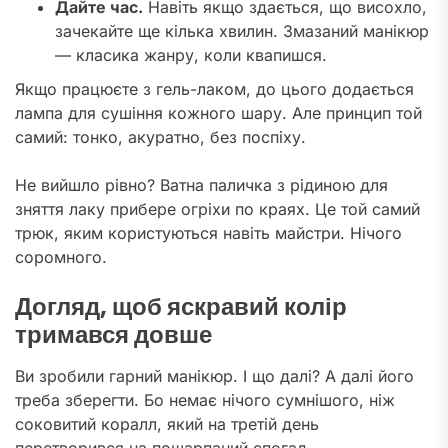
Дайте час.
Навіть якщо здається, що висохло,
зачекайте ще кілька хвилин. Змазаний манікюр
— класика жанру, коли квапишся.
Якщо працюєте з гель-лаком, до цього додається
лампа для сушіння кожного шару. Але принцип той
самий: тонко, акуратно, без поспіху.
Не вийшло рівно? Ватна паличка з рідиною для
зняття лаку прибере огріхи по краях. Це той самий
трюк, яким користуються навіть майстри. Нічого
соромного.
Догляд, щоб яскравий колір
тримався довше
Ви зробили гарний манікюр. І що далі? А далі його
треба зберегти. Бо немає нічого сумнішого, ніж
соковитий коралл, який на третій день
перетворився на пошарпаний спогад.