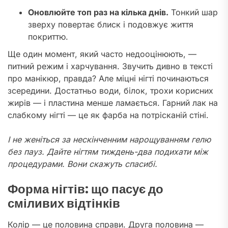
Оновлюйте топ раз на кілька днів.
Тонкий шар
зверху повертає блиск і подовжує життя
покриттю.
Ще один момент, який часто недооцінюють, —
питний режим і харчування. Звучить дивно в тексті
про манікюр, правда? Але міцні нігті починаються
зсередини. Достатньо води, білок, трохи корисних
жирів — і пластина менше ламається. Гарний лак на
слабкому нігті — це як фарба на потрісканій стіні.
І не женіться за нескінченним нарощуванням гелю
без пауз. Дайте нігтям тиждень-два подихати між
процедурами. Вони скажуть спасибі.
Форма нігтів: що пасує до
сміливих відтінків
Колір — це половина справи. Друга половина —