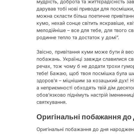
мудрість, доброта та життєрадісність 
дарував тобі нові приводи для посмішки
можна скласти більш поетичне привітанн
кумо, нехай сонце світить яскравіше, кві
мелодійніше – все для тебе, для твого с
родинне тепло та достаток у домі”.
Звісно, привітання куми може бути й ве
побажань. Українці завжди славилися св
речах, тож чому б не додати трохи гум
тебе! Бажаю, щоб твоя посмішка була ш
здоров’я – міцнішим за козацький дух! Н
а неприємності обходять твій дім десят
обов’язково піднімуть настрій іменинни
святкування.
Оригінальні побажання до
Оригінальні побажання до дня народжен