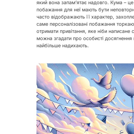
який вона запам’ятає надовго. Кума – це
побажання для неї мають бути неповтор
часто відображають її характер, захопл
саме персоналізовані побажання торкаю
отримати привітання, яке ніби написане 
можна згадати про особисті досягнення ку
найбільше надихають.