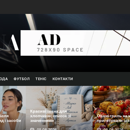
UA
ОДА
ФУТБОЛ
ТЕНІС
КОНТАКТИ
 зі
Овочі гриль на мангалі: як
Чи можна робит
приготувати ідеально
суботу: що каже
05.08.2026
05.08.2026