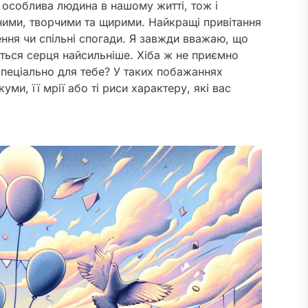
 особлива людина в нашому житті, тож і
ними, творчими та щирими. Найкращі привітання
ення чи спільні спогади. Я завжди вважаю, що
ться серця найсильніше. Хіба ж не приємно
спеціально для тебе? У таких побажаннях
ми, її мрії або ті риси характеру, які вас