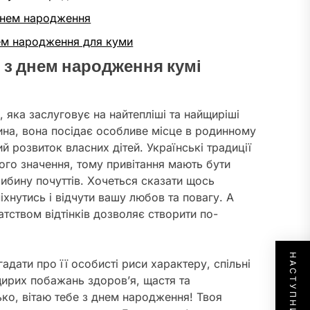
 днем народження
нем народження для куми
я з днем народження кумі
 яка заслуговує на найтепліші та найщиріші
ина, вона посідає особливе місце в родинному
й розвиток власних дітей. Українські традиції
го значення, тому привітання мають бути
ибину почуттів. Хочеться сказати щось
іхнутись і відчути вашу любов та повагу. А
атством відтінків дозволяє створити по-
адати про її особисті риси характеру, спільні
щирих побажань здоров’я, щастя та
ко, вітаю тебе з днем народження! Твоя