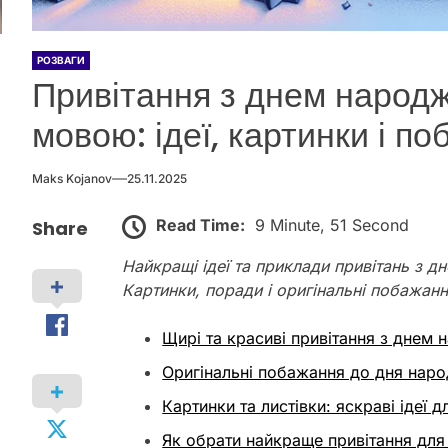
РОЗВАГИ
Привітання з днем народж
мовою: ідеї, картинки і п
Maks Kojanov
25.11.2025
Read Time:
9 Minute, 51 Second
Share
Найкращі ідеї та приклади привітань з 
Картинки, поради і оригінальні побажанн
Щирі та красиві привітання з днем
Оригінальні побажання до дня нар
Картинки та листівки: яскраві ідеї 
Як обрати найкраще привітання для