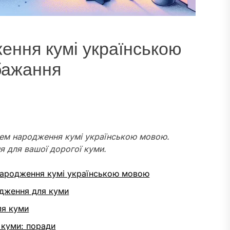
ення кумі українською
обажання
днем народження кумі українською мовою.
я для вашої дорогої куми.
 народження кумі українською мовою
одження для куми
для куми
 куми: поради