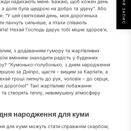
НАСТУПНИЙ ЗАПИС
завжди надихають мене. Бажаю, щоб кожен день
, а доля була щедрою на добро та удачу”. Або
я: “У цей святковий день, моя дорогенька
ти пахнуть сильніше, а птахи співають
вята! Нехай Господь дарує тобі міцне здоров’я,
селим, з додаванням гумору та жартівливих
оїм вмінням знаходити радість у буденних
ору? “Кумонько-голубонько, з днем народження
иршою за Дніпро, щастя – вищим за Карпати, а
ехай гроші липнуть до рук, чоловік – до серця,
ою дорогою!” Такі жартівливі побажання
ці та створять теплу, невимушену атмосферу
 дня народження для куми
ня для куми можуть стати справжнім скарбом,