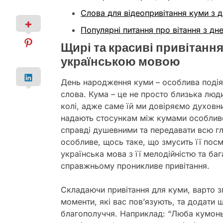
Слова для відеопривітання куми з
Популярні питання про вітання з д
Щирі та красиві привітанн
українською мовою
День народження куми – особлива подія,
слова. Кума – це не просто близька люд
колі, адже саме їй ми довіряємо духовни
надають стосункам між кумами особливо
справді душевними та передавати всю гл
особливе, щось таке, що змусить її посм
українська мова з її мелодійністю та баг
справжньому проникливе привітання.
Складаючи привітання для куми, варто зг
моменти, які вас пов’язують, та додати 
благополуччя. Наприклад: “Люба кумонь