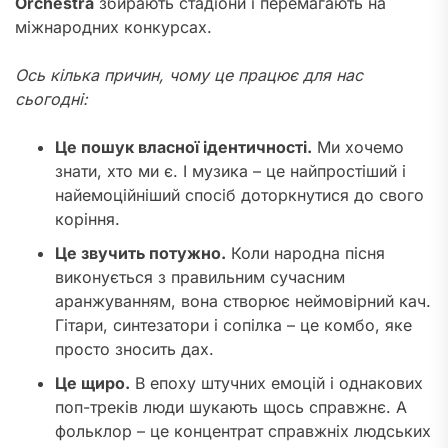
Orchestra
збирають стадіони і перемагають на
міжнародних конкурсах.
Ось кілька причин, чому це працює для нас
сьогодні:
Це пошук власної ідентичності.
Ми хочемо
знати, хто ми є. І музика – це найпростіший і
найемоційніший спосіб доторкнутися до свого
коріння.
Це звучить потужно.
Коли народна пісня
виконується з правильним сучасним
аранжуванням, вона створює неймовірний кач.
Гітари, синтезатори і сопілка – це комбо, яке
просто зносить дах.
Це щиро.
В епоху штучних емоцій і однакових
поп-треків люди шукають щось справжнє. А
фольклор – це концентрат справжніх людських