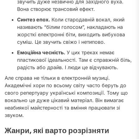
звучить дуже незвично для західного вуха.
Вона створює трансовий ефект.
Синтез епох.
Коли стародавній вокал, який
називають “білим голосом”, накладають на
жорсткі електронні біти, виходить вибухова
суміш. Це звучить свіжо і нетипово.
Емоційна чесність.
У цих треках немає
пластикової ідеальності. Там є справжній біль,
радість або драйв. І люди це відчувають.
Але справа не тільки в електронній музиці.
Академічні хори по всьому світу часто беруть до
свого репертуару українські композиції. Тому що
вокально це дуже цікавий матеріал. Він вимагає
неабиякої майстерності та вміння працювати зі
звуком.
Жанри, які варто розрізняти