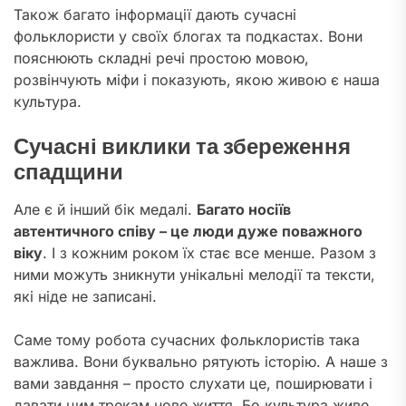
Також багато інформації дають сучасні
фольклористи у своїх блогах та подкастах. Вони
пояснюють складні речі простою мовою,
розвінчують міфи і показують, якою живою є наша
культура.
Сучасні виклики та збереження
спадщини
Але є й інший бік медалі.
Багато носіїв
автентичного співу – це люди дуже поважного
віку
. І з кожним роком їх стає все менше. Разом з
ними можуть зникнути унікальні мелодії та тексти,
які ніде не записані.
Саме тому робота сучасних фольклористів така
важлива. Вони буквально рятують історію. А наше з
вами завдання – просто слухати це, поширювати і
давати цим трекам нове життя. Бо культура живе