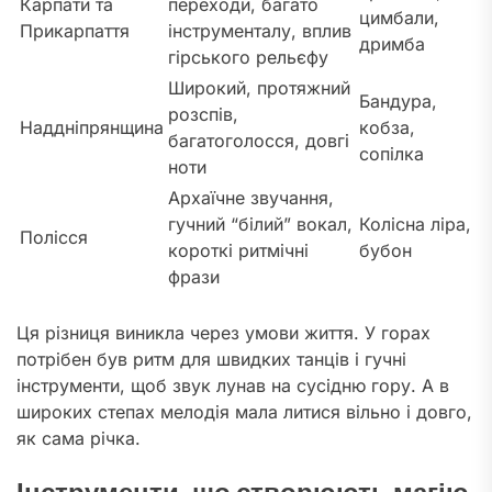
Карпати та
переходи, багато
цимбали,
Прикарпаття
інструменталу, вплив
дримба
гірського рельєфу
Широкий, протяжний
Бандура,
розспів,
Наддніпрянщина
кобза,
багатоголосся, довгі
сопілка
ноти
Архаїчне звучання,
гучний “білий” вокал,
Колісна ліра,
Полісся
короткі ритмічні
бубон
фрази
Ця різниця виникла через умови життя. У горах
потрібен був ритм для швидких танців і гучні
інструменти, щоб звук лунав на сусідню гору. А в
широких степах мелодія мала литися вільно і довго,
як сама річка.