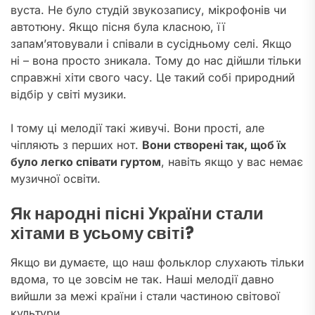
вуста. Не було студій звукозапису, мікрофонів чи
автотюну. Якщо пісня була класною, її
запам’ятовували і співали в сусідньому селі. Якщо
ні – вона просто зникала. Тому до нас дійшли тільки
справжні хіти свого часу. Це такий собі природний
відбір у світі музики.
І тому ці мелодії такі живучі. Вони прості, але
чіпляють з перших нот.
Вони створені так, щоб їх
було легко співати гуртом
, навіть якщо у вас немає
музичної освіти.
Як народні пісні України стали
хітами в усьому світі?
Якщо ви думаєте, що наш фольклор слухають тільки
вдома, то це зовсім не так. Наші мелодії давно
вийшли за межі країни і стали частиною світової
культури.