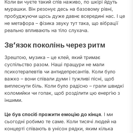
Коли ви чуєте такий спів наживо, по шкірі йдуть
мурашки. Він резонує десь на базовому рівні,
пробуджуючи щось дуже давнє всередині нас. І це
не метафора – фізика звуку тут така, що вібрації
реально впливають на тіло слухача.
Зв’язок поколінь через ритм
Зрештою, музика – це клей, який тримає
суспільство разом. Наші пращури не мали
психотерапевтів чи антидепресантів. Коли було
важко – вони співали думи і тужливі пісні, щоб
виплеснути біль. Коли було радісно – грали швидкі
коломийки чи гопак, щоб розділити цю енергію з
іншими.
Це був спосіб прожити емоцію до кінця
. І ми
сьогодні робимо те саме. Коли тисячі людей на
концерті співають в унісон рядки, яким кілька