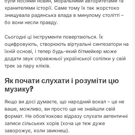
були носіями новин, моральними авторитетами та
хранителями історії. Саме тому їх так жорстоко
знищувала радянська влада в минулому столітті –
бо вони несли правду.
Сьогодні ці інструменти повертаються. Їх
оцифровують, створюють віртуальні синтезатори на
їхній основі, і тепер будь-який бітмейкер може
додати звук справжньої української сопілки у свій
трек за пару кліків.
Як почати слухати і розуміти цю
музику?
Якщо ви досі думаєте, що народний вокал – це не
ваше, можливо, ви просто ще не знайшли свій
формат. Не обов’язково відразу слухати автентичні
записи сільських хорів (хоча це теж дуже
заворожує, коли звикнеш).