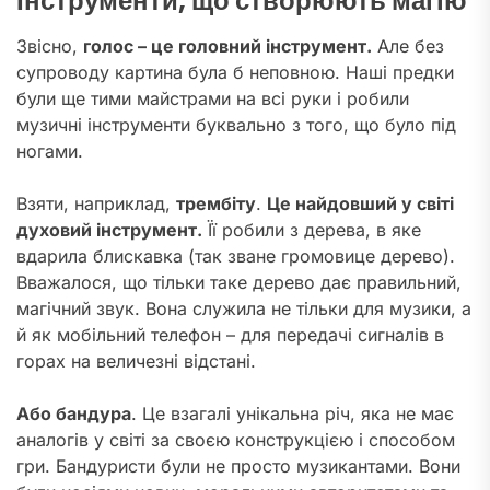
Інструменти, що створюють магію
Звісно,
голос – це головний інструмент.
Але без
супроводу картина була б неповною. Наші предки
були ще тими майстрами на всі руки і робили
музичні інструменти буквально з того, що було під
ногами.
Взяти, наприклад,
трембіту
.
Це найдовший у світі
духовий інструмент.
Її робили з дерева, в яке
вдарила блискавка (так зване громовице дерево).
Вважалося, що тільки таке дерево дає правильний,
магічний звук. Вона служила не тільки для музики, а
й як мобільний телефон – для передачі сигналів в
горах на величезні відстані.
Або бандура
. Це взагалі унікальна річ, яка не має
аналогів у світі за своєю конструкцією і способом
гри. Бандуристи були не просто музикантами. Вони