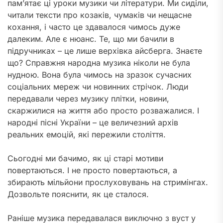
пам’ятає ці уроки музики чи літератури. Ми сиділи,
читали тексти про козаків, чумаків чи нещасне
кохання, і часто це здавалося чимось дуже
далеким. Але є нюанс. Те, що ми бачили в
підручниках – це лише верхівка айсберга. Знаєте
що? Справжня народна музика ніколи не була
нудною. Вона була чимось на зразок сучасних
соціальних мереж чи новинних стрічок. Люди
передавали через музику плітки, новини,
скаржилися на життя або просто розважалися. І
народні пісні України – це величезний архів
реальних емоцій, які пережили століття.
Сьогодні ми бачимо, як ці старі мотиви
повертаються. І не просто повертаються, а
збирають мільйони прослуховувань на стримінгах.
Дозвольте пояснити, як це сталося.
Раніше музика передавалася виключно з вуст у