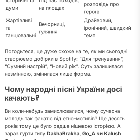
Історичні та
Під час походів,
розповідь про
думи
на площах
героїв
Жартівливі
Драйвовий,
Вечорниці,
та
іронічний, швидкий
гуляння
танцювальні
темп
Погодьтеся, це дуже схоже на те, як ми сьогодні
створюємо добірки в Spotify: “Для тренування”,
“Сумний настрій”, “Новий рік”. Суть залишилася
незмінною, змінилася лише форма.
Чому народні пісні України досі
качають?
Ви коли-небудь замислювалися, чому сучасна
молодь так фанатіє від етно-мотивів? Ще десять
років тому це було радше нішевою історією. А
зараз гурти типу
DakhaBrakha, Go_A чи Kalush