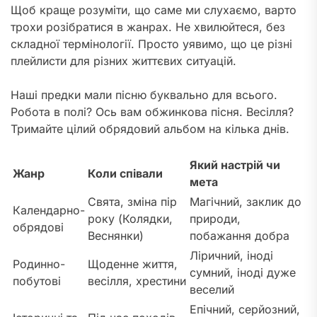
Щоб краще розуміти, що саме ми слухаємо, варто
трохи розібратися в жанрах. Не хвилюйтеся, без
складної термінології. Просто уявимо, що це різні
плейлисти для різних життєвих ситуацій.
Наші предки мали пісню буквально для всього.
Робота в полі? Ось вам обжинкова пісня. Весілля?
Тримайте цілий обрядовий альбом на кілька днів.
Який настрій чи
Жанр
Коли співали
мета
Свята, зміна пір
Магічний, заклик до
Календарно-
року (Колядки,
природи,
обрядові
Веснянки)
побажання добра
Ліричний, іноді
Родинно-
Щоденне життя,
сумний, іноді дуже
побутові
весілля, хрестини
веселий
Епічний, серйозний,