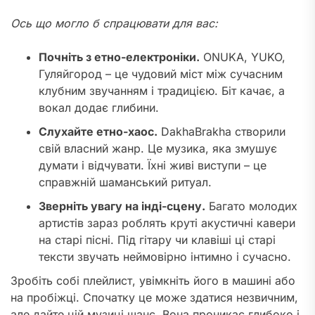
Ось що могло б спрацювати для вас:
Почніть з етно-електроніки.
ONUKA, YUKO,
Гуляйгород – це чудовий міст між сучасним
клубним звучанням і традицією. Біт качає, а
вокал додає глибини.
Слухайте етно-хаос.
DakhaBrakha створили
свій власний жанр. Це музика, яка змушує
думати і відчувати. Їхні живі виступи – це
справжній шаманський ритуал.
Зверніть увагу на інді-сцену.
Багато молодих
артистів зараз роблять круті акустичні кавери
на старі пісні. Під гітару чи клавіші ці старі
тексти звучать неймовірно інтимно і сучасно.
Зробіть собі плейлист, увімкніть його в машині або
на пробіжці. Спочатку це може здатися незвичним,
але дайте цій музиці шанс. Вона проникає глибоко і