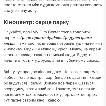
просто стежка між будинками, яка раптом виводить
вас у зелену зону.
Кіноцентр: серце парку
Слухайте, про Lviv Film Center треба говорити
окремо.
Це не просто будівля. Це душа цього
місця
. Пам’ятаю, як вперше потрапив туди на нічний
кінопоказ. Сидиш у м’якому кріслі-мішку, на екрані
якась класика, навколо приємні люди. Відчуття,
наче ти в гостях у друзів, а не в публічному закладі.
Влітку тут працює кіно на даху. Це взагалі окрема
любов. Тепле повітря, зорі (якщо пощастить і хмари
розійдуться) і фільм. Взимку все переміщається
всередину, в затишний зал. І знаєте, тут не пахне
попкорном так агресивно, як у торгових центрах.
Тут пахне старим кіно і кавою.