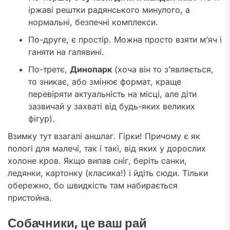
іржаві рештки радянського минулого, а
нормальні, безпечні комплекси.
По-друге, є простір. Можна просто взяти м’яч і
ганяти на галявині.
По-третє,
Динопарк
(хоча він то з’являється,
то зникає, або змінює формат, краще
перевіряти актуальність на місці, але діти
зазвичай у захваті від будь-яких великих
фігур).
Взимку тут взагалі аншлаг. Гірки! Причому є як
пологі для малечі, так і такі, від яких у дорослих
холоне кров. Якщо випав сніг, беріть санки,
ледянки, картонку (класика!) і йдіть сюди. Тільки
обережно, бо швидкість там набирається
пристойна.
Собачники, це ваш рай