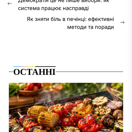
Демократія це не лише вибори: як
записів
Попередній
система працює насправді
запис:
Як зняти біль в печінці: ефективні
На
методи та поради
за
ОСТАННІ