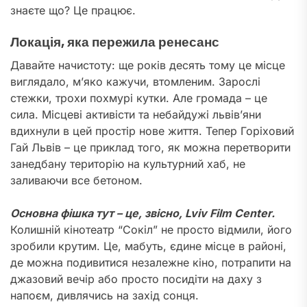
знаєте що? Це працює.
Локація, яка пережила ренесанс
Давайте начистоту: ще років десять тому це місце
виглядало, м’яко кажучи, втомленим. Зарослі
стежки, трохи похмурі кутки. Але громада – це
сила. Місцеві активісти та небайдужі львів’яни
вдихнули в цей простір нове життя. Тепер Горіховий
Гай Львів – це приклад того, як можна перетворити
занедбану територію на культурний хаб, не
заливаючи все бетоном.
Основна фішка тут – це, звісно, Lviv Film Center.
Колишній кінотеатр “Сокіл” не просто відмили, його
зробили крутим. Це, мабуть, єдине місце в районі,
де можна подивитися незалежне кіно, потрапити на
джазовий вечір або просто посидіти на даху з
напоєм, дивлячись на захід сонця.