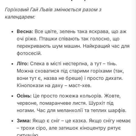
Горіховий Гай Львів змінюється разом з
календарем:
Весна:
Все цвіте, зелень така яскрава, що аж
очі ріже. Пташки співають так голосно, що
перекривають шум машин. Найкращий час для
фотосесій.
Літо:
Спека в місті нестерпна, а тут – тінь.
Можна сховатися під старими горіхами (так,
вони тут є, назва не бреше) і просто дихати.
Кінопокази на даху – маст-хев.
Осінь:
Це просто пожежа кольорів. Жовте,
червоне, помаранчеве листя. Шурхіт під
ногами. Час для меланхолії та теплих шарфів.
Зима:
Якщо є сніг – це казка. Якщо снігу немає
– трохи сіро, але затишок кіноцентру рятує
ситуацію.