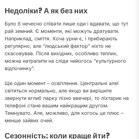
Недоліки? А як без них
Було б нечесно співати лише оди і вдавати, що тут
рай земний. Є моменти, які можуть дратувати.
Наприклад, сміття. Хоча урни є, і прибирають
регулярно, але “людський фактор” ніхто не
скасовував. Після вихідних, особливо теплих,
можна натрапити на сліди чийогось “культурного
відпочинку”.
Ще один момент – освітлення. Центральні алеї
світяться нормально, але якщо ви вирішите
звернути вглиб парку пізно ввечері, то ліхтарик на
телефоні стане вашим найкращим другом.
Темнувато. Але, можливо, для когось це плюс –
менше зайвих очей.
Сезонність: коли краще йти?