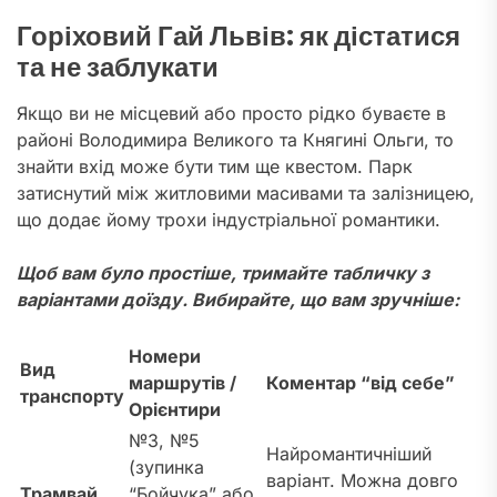
Горіховий Гай Львів: як дістатися
та не заблукати
Якщо ви не місцевий або просто рідко буваєте в
районі Володимира Великого та Княгині Ольги, то
знайти вхід може бути тим ще квестом. Парк
затиснутий між житловими масивами та залізницею,
що додає йому трохи індустріальної романтики.
Щоб вам було простіше, тримайте табличку з
варіантами доїзду. Вибирайте, що вам зручніше:
Номери
Вид
маршрутів /
Коментар “від себе”
транспорту
Орієнтири
№3, №5
Найромантичніший
(зупинка
варіант. Можна довго
Трамвай
“Бойчука” або