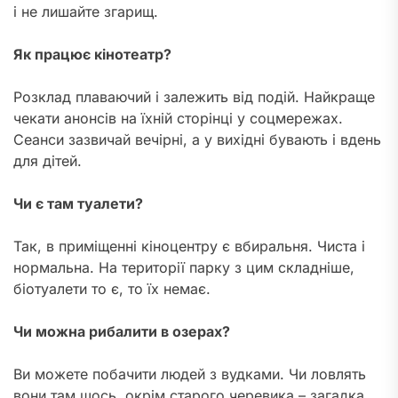
і не лишайте згарищ.
Як працює кінотеатр?
Розклад плаваючий і залежить від подій. Найкраще
чекати анонсів на їхній сторінці у соцмережах.
Сеанси зазвичай вечірні, а у вихідні бувають і вдень
для дітей.
Чи є там туалети?
Так, в приміщенні кіноцентру є вбиральня. Чиста і
нормальна. На території парку з цим складніше,
біотуалети то є, то їх немає.
Чи можна рибалити в озерах?
Ви можете побачити людей з вудками. Чи ловлять
вони там щось, окрім старого черевика – загадка.