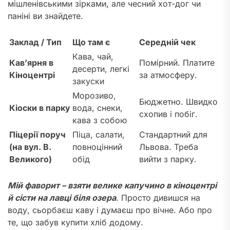
мішленівськими зірками, але чесний хот-дог чи
паніні ви знайдете.
Заклад / Тип
Що там є
Середній чек
Кава, чай,
Кав’ярня в
Помірний. Платите
десерти, легкі
Кіноцентрі
за атмосферу.
закуски
Морозиво,
Бюджетно. Швидко
Кіоски в парку
вода, снеки,
схопив і побіг.
кава з собою
Піцерії поруч
Піца, салати,
Стандартний для
(на вул. В.
повноцінний
Львова. Треба
Великого)
обід
вийти з парку.
Мій фаворит – взяти велике капучино в кіноцентрі
й сісти на лавці біля озера
. Просто дивишся на
воду, сьорбаєш каву і думаєш про вічне. Або про
те, що забув купити хліб додому.