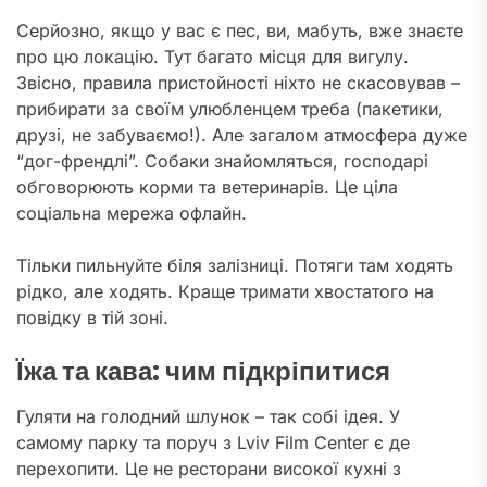
Серйозно, якщо у вас є пес, ви, мабуть, вже знаєте
про цю локацію. Тут багато місця для вигулу.
Звісно, правила пристойності ніхто не скасовував –
прибирати за своїм улюбленцем треба (пакетики,
друзі, не забуваємо!). Але загалом атмосфера дуже
“дог-френдлі”. Собаки знайомляться, господарі
обговорюють корми та ветеринарів. Це ціла
соціальна мережа офлайн.
Тільки пильнуйте біля залізниці. Потяги там ходять
рідко, але ходять. Краще тримати хвостатого на
повідку в тій зоні.
Їжа та кава: чим підкріпитися
Гуляти на голодний шлунок – так собі ідея. У
самому парку та поруч з Lviv Film Center є де
перехопити. Це не ресторани високої кухні з