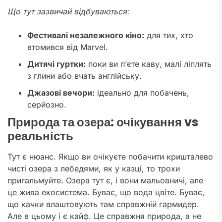
Що тут зазвичай відбуваються:
Фестивалі незалежного кіно:
для тих, хто
втомився від Marvel.
Дитячі гуртки:
поки ви п’єте каву, малі ліплять
з глини або вчать англійську.
Джазові вечори:
ідеально для побачень,
серйозно.
Природа та озера: очікування vs
реальність
Тут є нюанс. Якщо ви очікуєте побачити кришталево
чисті озера з лебедями, як у казці, то трохи
пригальмуйте. Озера тут є, і вони мальовничі, але
це жива екосистема. Буває, що вода цвіте. Буває,
що качки влаштовують там справжній гармидер.
Але в цьому і є кайф. Це справжня природа, а не