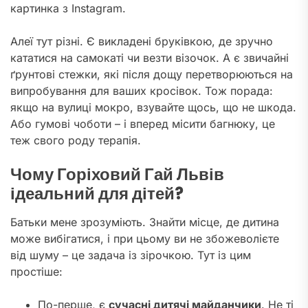
картинка з Instagram.
Алеї тут різні. Є викладені бруківкою, де зручно
кататися на самокаті чи везти візочок. А є звичайні
ґрунтові стежки, які після дощу перетворюються на
випробування для ваших кросівок. Тож порада:
якщо на вулиці мокро, взувайте щось, що не шкода.
Або гумові чоботи – і вперед місити багнюку, це
теж свого роду терапія.
Чому Горіховий Гай Львів
ідеальний для дітей?
Батьки мене зрозуміють. Знайти місце, де дитина
може вибігатися, і при цьому ви не збожеволієте
від шуму – це задача із зірочкою. Тут із цим
простіше:
По-перше, є
сучасні дитячі майданчики
. Не ті