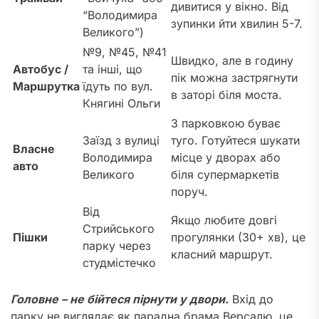
дивитися у вікно. Від
“Володимира
зупинки йти хвилин 5-7.
Великого”)
№9, №45, №41
Швидко, але в годину
Автобус /
та інші, що
пік можна застрягнути
Маршрутка
їдуть по вул.
в заторі біля моста.
Княгині Ольги
З парковкою буває
Заїзд з вулиці
туго. Готуйтеся шукати
Власне
Володимира
місце у дворах або
авто
Великого
біля супермаркетів
поруч.
Від
Якщо любите довгі
Стрийського
Пішки
прогулянки (30+ хв), це
парку через
класний маршрут.
студмістечко
Головне – не бійтеся пірнути у двори.
Вхід до
парку не виглядає як парадна брама Версалю, це